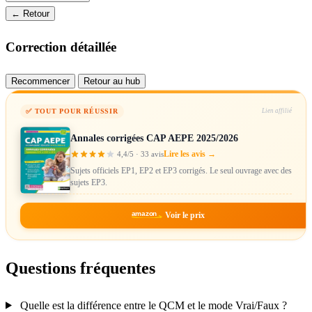
← Retour
Correction détaillée
Recommencer
Retour au hub
✅ TOUT POUR RÉUSSIR
Lien affilié
Annales corrigées CAP AEPE 2025/2026
Lire les avis →
4,4/5 · 33 avis
Sujets officiels EP1, EP2 et EP3 corrigés. Le seul ouvrage avec des
sujets EP3.
amazon
Voir le prix
Questions fréquentes
Quelle est la différence entre le QCM et le mode Vrai/Faux ?