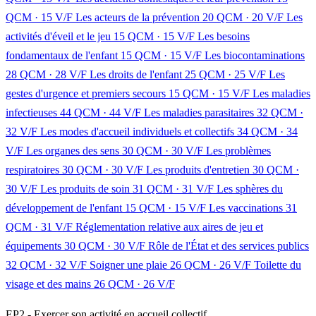
QCM · 15 V/F
Les acteurs de la prévention
20 QCM · 20 V/F
Les
activités d'éveil et le jeu
15 QCM · 15 V/F
Les besoins
fondamentaux de l'enfant
15 QCM · 15 V/F
Les biocontaminations
28 QCM · 28 V/F
Les droits de l'enfant
25 QCM · 25 V/F
Les
gestes d'urgence et premiers secours
15 QCM · 15 V/F
Les maladies
infectieuses
44 QCM · 44 V/F
Les maladies parasitaires
32 QCM ·
32 V/F
Les modes d'accueil individuels et collectifs
34 QCM · 34
V/F
Les organes des sens
30 QCM · 30 V/F
Les problèmes
respiratoires
30 QCM · 30 V/F
Les produits d'entretien
30 QCM ·
30 V/F
Les produits de soin
31 QCM · 31 V/F
Les sphères du
développement de l'enfant
15 QCM · 15 V/F
Les vaccinations
31
QCM · 31 V/F
Réglementation relative aux aires de jeu et
équipements
30 QCM · 30 V/F
Rôle de l'État et des services publics
32 QCM · 32 V/F
Soigner une plaie
26 QCM · 26 V/F
Toilette du
visage et des mains
26 QCM · 26 V/F
EP2 - Exercer son activité en accueil collectif