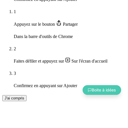
1
Appuyez sur le bouton
Partager
Dans la barre d'outils de Chrome
2
Amélioration
💡
Faites défiler et appuyez sur
Sur l'écran d'accueil
Quelque chose à améliorer
3
Contenu
📝
À propos du contenu
Confirmez en appuyant sur
Ajouter
Boite à idées
fix
pipe
J'ai compris