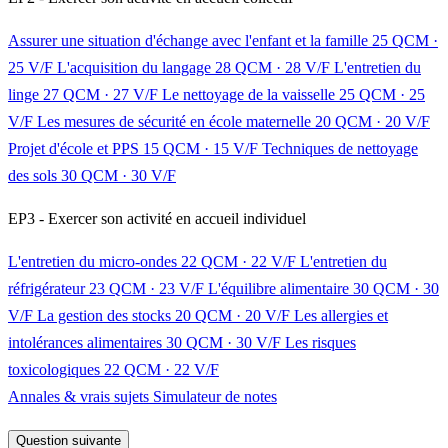
Assurer une situation d'échange avec l'enfant et la famille
25 QCM ·
25 V/F
L'acquisition du langage
28 QCM · 28 V/F
L'entretien du
linge
27 QCM · 27 V/F
Le nettoyage de la vaisselle
25 QCM · 25
V/F
Les mesures de sécurité en école maternelle
20 QCM · 20 V/F
Projet d'école et PPS
15 QCM · 15 V/F
Techniques de nettoyage
des sols
30 QCM · 30 V/F
EP3 - Exercer son activité en accueil individuel
L'entretien du micro-ondes
22 QCM · 22 V/F
L'entretien du
réfrigérateur
23 QCM · 23 V/F
L'équilibre alimentaire
30 QCM · 30
V/F
La gestion des stocks
20 QCM · 20 V/F
Les allergies et
intolérances alimentaires
30 QCM · 30 V/F
Les risques
toxicologiques
22 QCM · 22 V/F
Annales & vrais sujets
Simulateur de notes
Question suivante