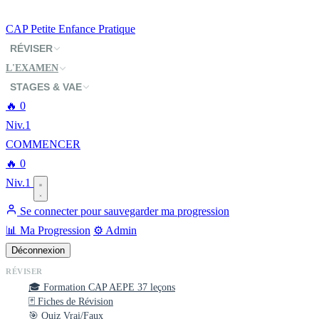
CAP
Petite Enfance
Pratique
RÉVISER
L'EXAMEN
STAGES & VAE
🔥
0
Niv.1
COMMENCER
🔥
0
Niv.1
Se connecter pour sauvegarder ma progression
📊 Ma Progression
⚙️ Admin
Déconnexion
RÉVISER
🎓 Formation CAP AEPE
37 leçons
🃏 Fiches de Révision
🎯 Quiz Vrai/Faux