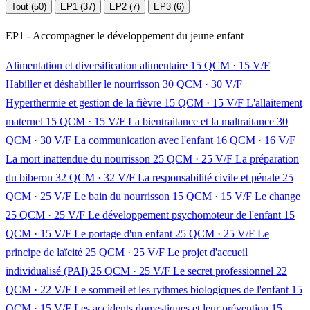
Tout (50)
EP1 (37)
EP2 (7)
EP3 (6)
EP1 - Accompagner le développement du jeune enfant
Alimentation et diversification alimentaire
15 QCM · 15 V/F
Habiller et déshabiller le nourrisson
30 QCM · 30 V/F
Hyperthermie et gestion de la fièvre
15 QCM · 15 V/F
L'allaitement
maternel
15 QCM · 15 V/F
La bientraitance et la maltraitance
30
QCM · 30 V/F
La communication avec l'enfant
16 QCM · 16 V/F
La mort inattendue du nourrisson
25 QCM · 25 V/F
La préparation
du biberon
32 QCM · 32 V/F
La responsabilité civile et pénale
25
QCM · 25 V/F
Le bain du nourrisson
15 QCM · 15 V/F
Le change
25 QCM · 25 V/F
Le développement psychomoteur de l'enfant
15
QCM · 15 V/F
Le portage d'un enfant
25 QCM · 25 V/F
Le
principe de laïcité
25 QCM · 25 V/F
Le projet d'accueil
individualisé (PAI)
25 QCM · 25 V/F
Le secret professionnel
22
QCM · 22 V/F
Le sommeil et les rythmes biologiques de l'enfant
15
QCM · 15 V/F
Les accidents domestiques et leur prévention
15