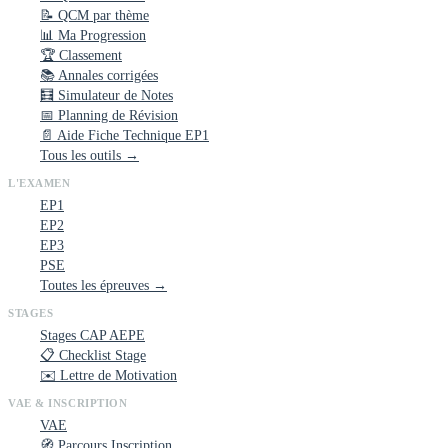
📝 QCM par thème
📊 Ma Progression
🏆 Classement
📚 Annales corrigées
🧮 Simulateur de Notes
📅 Planning de Révision
📄 Aide Fiche Technique EP1
Tous les outils →
L'EXAMEN
EP1
EP2
EP3
PSE
Toutes les épreuves →
STAGES
Stages CAP AEPE
📋 Checklist Stage
✉️ Lettre de Motivation
VAE & INSCRIPTION
VAE
🧭 Parcours Inscription