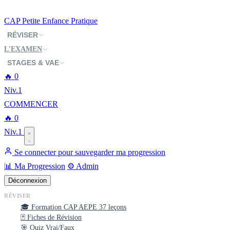
CAP
Petite Enfance
Pratique
RÉVISER
L'EXAMEN
STAGES & VAE
🔥
0
Niv.1
COMMENCER
🔥
0
Niv.1
Se connecter pour sauvegarder ma progression
📊 Ma Progression
⚙️ Admin
Déconnexion
RÉVISER
🎓 Formation CAP AEPE
37 leçons
🃏 Fiches de Révision
🎯 Quiz Vrai/Faux