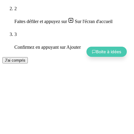
2
✕
Vous avez une idée
Amélioration
💡
Faites défiler et appuyez sur
Sur l'écran d'accueil
Quelque chose à améliorer
d'amélioration ? 💡
3
Donner mon avis →
Contenu
📝
À propos du contenu
Confirmez en appuyant sur
Ajouter
Boite à idées
fix
pipe
J'ai compris