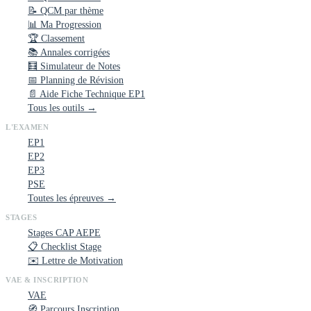
📝 QCM par thème
📊 Ma Progression
🏆 Classement
📚 Annales corrigées
🧮 Simulateur de Notes
📅 Planning de Révision
📄 Aide Fiche Technique EP1
Tous les outils →
L'EXAMEN
EP1
EP2
EP3
PSE
Toutes les épreuves →
STAGES
Stages CAP AEPE
📋 Checklist Stage
✉️ Lettre de Motivation
VAE & INSCRIPTION
VAE
🧭 Parcours Inscription