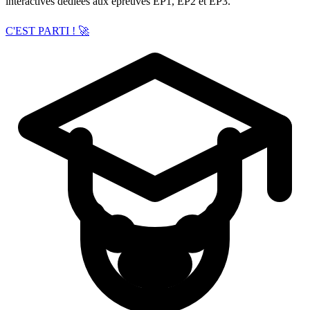
interactives dédiées aux épreuves EP1, EP2 et EP3.
C'EST PARTI !
🚀