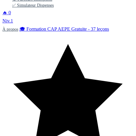
✅ Simulateur Dispenses
🔥
0
Niv.1
🎓 Formation CAP AEPE Gratuite - 37 leçons
À propos