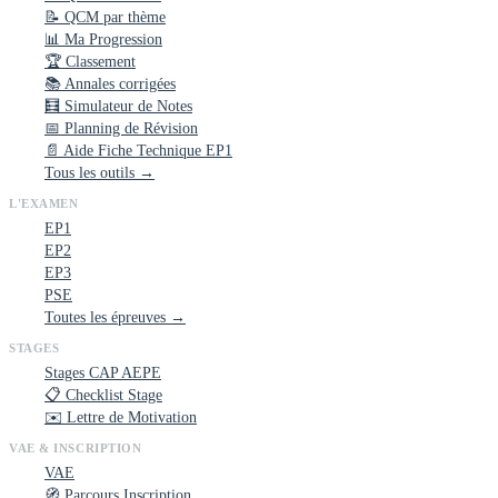
📝 QCM par thème
📊 Ma Progression
🏆 Classement
📚 Annales corrigées
🧮 Simulateur de Notes
📅 Planning de Révision
📄 Aide Fiche Technique EP1
Tous les outils →
L'EXAMEN
EP1
EP2
EP3
PSE
Toutes les épreuves →
STAGES
Stages CAP AEPE
📋 Checklist Stage
✉️ Lettre de Motivation
VAE & INSCRIPTION
VAE
🧭 Parcours Inscription