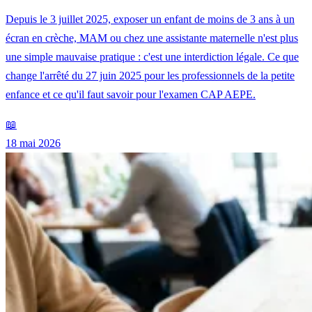
Depuis le 3 juillet 2025, exposer un enfant de moins de 3 ans à un
écran en crèche, MAM ou chez une assistante maternelle n'est plus
une simple mauvaise pratique : c'est une interdiction légale. Ce que
change l'arrêté du 27 juin 2025 pour les professionnels de la petite
enfance et ce qu'il faut savoir pour l'examen CAP AEPE.
📖
18 mai 2026