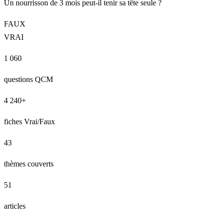
Un nourrisson de 3 mois peut-il tenir sa tête seule ?
FAUX
VRAI
1 060
questions QCM
4 240+
fiches Vrai/Faux
43
thèmes couverts
51
articles