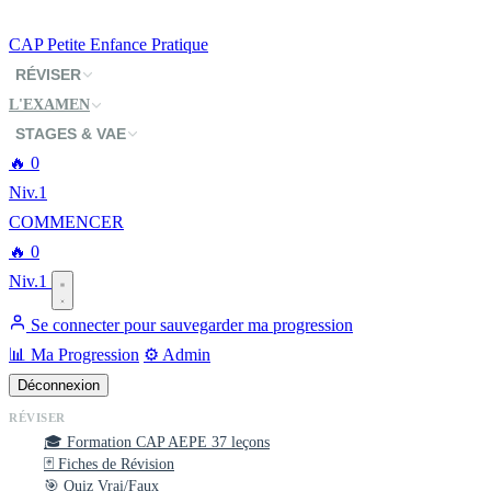
CAP
Petite Enfance
Pratique
RÉVISER
L'EXAMEN
STAGES & VAE
🔥
0
Niv.1
COMMENCER
🔥
0
Niv.1
Se connecter pour sauvegarder ma progression
📊 Ma Progression
⚙️ Admin
Déconnexion
RÉVISER
🎓 Formation CAP AEPE
37 leçons
🃏 Fiches de Révision
🎯 Quiz Vrai/Faux