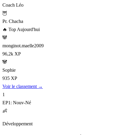
Coach Léo
🦉
Pr. Chacha
🔥
Top Aujourd'hui
🐼
monginot.maelle2009
96,2k XP
🐼
Sophie
935 XP
Voir le classement →
1
EP1: Nouv-Né
👶
Développement