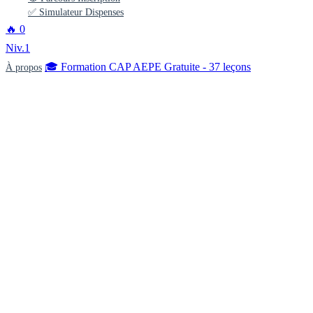
✅ Simulateur Dispenses
🔥
0
Niv.1
🎓 Formation CAP AEPE Gratuite - 37 leçons
À propos