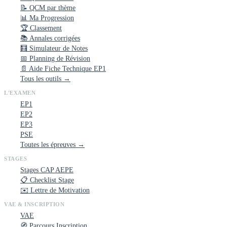
📝 QCM par thème
📊 Ma Progression
🏆 Classement
📚 Annales corrigées
🧮 Simulateur de Notes
📅 Planning de Révision
📄 Aide Fiche Technique EP1
Tous les outils →
L'EXAMEN
EP1
EP2
EP3
PSE
Toutes les épreuves →
STAGES
Stages CAP AEPE
📋 Checklist Stage
✉️ Lettre de Motivation
VAE & INSCRIPTION
VAE
🧭 Parcours Inscription