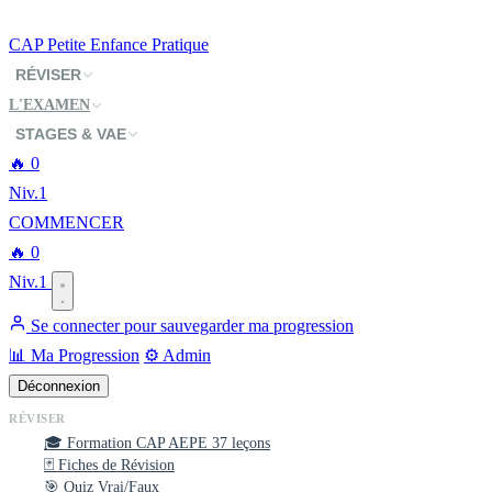
CAP
Petite Enfance
Pratique
RÉVISER
L'EXAMEN
STAGES & VAE
🔥
0
Niv.1
COMMENCER
🔥
0
Niv.1
Se connecter pour sauvegarder ma progression
📊 Ma Progression
⚙️ Admin
Déconnexion
RÉVISER
🎓 Formation CAP AEPE
37 leçons
🃏 Fiches de Révision
🎯 Quiz Vrai/Faux