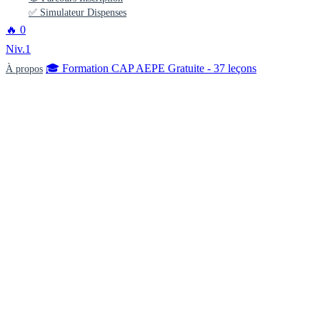
✅ Simulateur Dispenses
🔥
0
Niv.1
🎓 Formation CAP AEPE Gratuite - 37 leçons
À propos