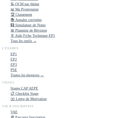
📝 QCM par thème
📊 Ma Progression
🏆 Classement
📚 Annales corrigées
🧮 Simulateur de Notes
📅 Planning de Révision
📄 Aide Fiche Technique EP1
Tous les outils →
L'EXAMEN
EP1
EP2
EP3
PSE
Toutes les épreuves →
STAGES
Stages CAP AEPE
📋 Checklist Stage
✉️ Lettre de Motivation
VAE & INSCRIPTION
VAE
🧭 Parcours Inscription