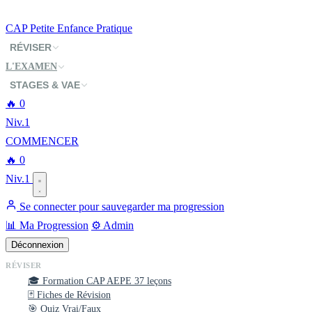
CAP
Petite Enfance
Pratique
RÉVISER
L'EXAMEN
STAGES & VAE
🔥
0
Niv.1
COMMENCER
🔥
0
Niv.1
Se connecter pour sauvegarder ma progression
📊 Ma Progression
⚙️ Admin
Déconnexion
RÉVISER
🎓 Formation CAP AEPE
37 leçons
🃏 Fiches de Révision
🎯 Quiz Vrai/Faux