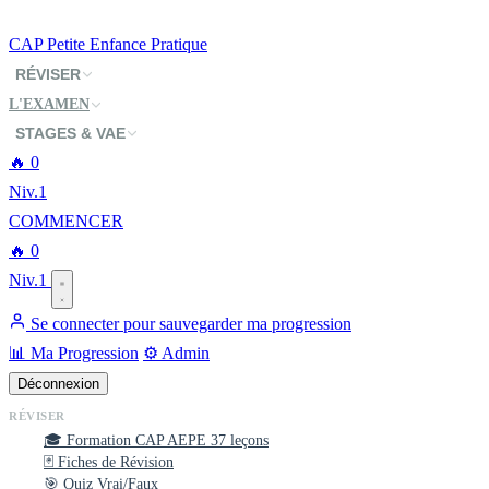
CAP
Petite Enfance
Pratique
RÉVISER
L'EXAMEN
STAGES & VAE
🔥
0
Niv.1
COMMENCER
🔥
0
Niv.1
Se connecter pour sauvegarder ma progression
📊 Ma Progression
⚙️ Admin
Déconnexion
RÉVISER
🎓 Formation CAP AEPE
37 leçons
🃏 Fiches de Révision
🎯 Quiz Vrai/Faux