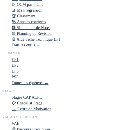
📝 QCM par thème
📊 Ma Progression
🏆 Classement
📚 Annales corrigées
🧮 Simulateur de Notes
📅 Planning de Révision
📄 Aide Fiche Technique EP1
Tous les outils →
L'EXAMEN
EP1
EP2
EP3
PSE
Toutes les épreuves →
STAGES
Stages CAP AEPE
📋 Checklist Stage
✉️ Lettre de Motivation
VAE & INSCRIPTION
VAE
🧭 Parcours Inscription