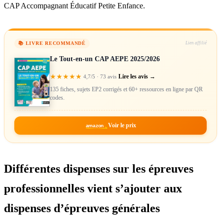
CAP Accompagnant Éducatif Petite Enfance.
📚 LIVRE RECOMMANDÉ
Lien affilié
Le Tout-en-un CAP AEPE 2025/2026
★
★
★
★
★
Lire les avis →
4,7/5 · 73 avis
135 fiches, sujets EP2 corrigés et 60+ ressources en ligne par QR
codes.
Voir le prix
amazon
Différentes dispenses sur les épreuves
professionnelles vient s’ajouter aux
dispenses d’épreuves générales