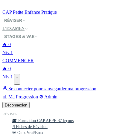
CAP
Petite Enfance
Pratique
RÉVISER
L'EXAMEN
STAGES & VAE
🔥
0
Niv.1
COMMENCER
🔥
0
Niv.1
Se connecter pour sauvegarder ma progression
📊 Ma Progression
⚙️ Admin
Déconnexion
RÉVISER
🎓 Formation CAP AEPE
37 leçons
🃏 Fiches de Révision
🎯 Quiz Vrai/Faux