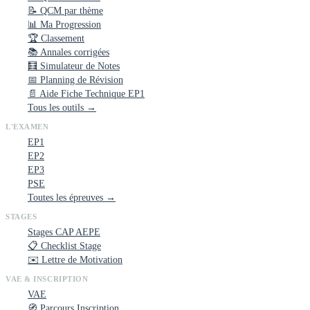
📝 QCM par thème
📊 Ma Progression
🏆 Classement
📚 Annales corrigées
🧮 Simulateur de Notes
📅 Planning de Révision
📄 Aide Fiche Technique EP1
Tous les outils →
L'EXAMEN
EP1
EP2
EP3
PSE
Toutes les épreuves →
STAGES
Stages CAP AEPE
📋 Checklist Stage
✉️ Lettre de Motivation
VAE & INSCRIPTION
VAE
🧭 Parcours Inscription