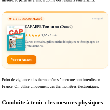
mesure. À partir de 2 ans, il donne des résultats satisfaisants.
📚 LIVRE RECOMMANDÉ
Lien affilié
CAP AEPE Tout-en-un (Dunod)
★
★
★
★
★
5,0/5 · 3 avis
Cartes mentales, grilles méthodologiques et témoignages de
professionnels.
Voir sur Amazon
Point de vigilance : les thermomètres à mercure sont interdits en
France. On utilise uniquement des thermomètres électroniques.
Conduite à tenir : les mesures physiques