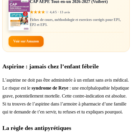
CAP AEPE Tout-en-un 2026-2027 (Vuibert)
★
★
★
★
★
4,4/5 · 13 avis
Fiches de cours, méthodologie et exercices corrigés pour EP1,
EP2 et EP3.
Voir sur Amazon
Aspirine : jamais chez l’enfant fébrile
L’aspirine ne doit pas être administrée à un enfant sans avis médical.
Le risque est le
syndrome de Reye
: une encéphalopathie hépatique
grave, potentiellement mortelle. Cette contre-indication est absolue.
Si tu trouves de l’aspirine dans l’armoire à pharmacie d’une famille
qui te demande de t’en servir, tu refuses et tu expliques pourquoi.
La règle des antipyrétiques