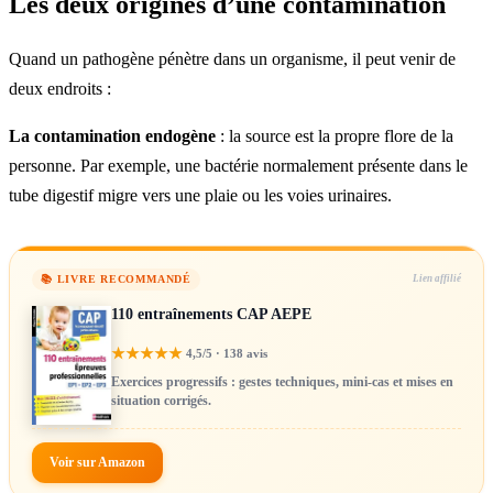
Les deux origines d’une contamination
Quand un pathogène pénètre dans un organisme, il peut venir de
deux endroits :
La contamination endogène
: la source est la propre flore de la
personne. Par exemple, une bactérie normalement présente dans le
tube digestif migre vers une plaie ou les voies urinaires.
📚 LIVRE RECOMMANDÉ
Lien affilié
110 entraînements CAP AEPE
★
★
★
★
★
4,5/5 · 138 avis
Exercices progressifs : gestes techniques, mini-cas et mises en
situation corrigés.
Voir sur Amazon