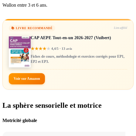
Wallon entre 3 et 6 ans.
📚 LIVRE RECOMMANDÉ
Lien affilié
CAP AEPE Tout-en-un 2026-2027 (Vuibert)
★
★
★
★
★
4,4/5 · 13 avis
Fiches de cours, méthodologie et exercices corrigés pour EP1,
EP2 et EP3.
Voir sur Amazon
La sphère sensorielle et motrice
Motricité globale